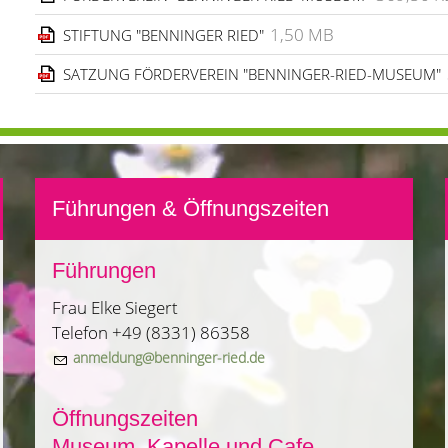
1,50 MB
STIFTUNG "BENNINGER RIED"
SATZUNG FÖRDERVEREIN "BENNINGER-RIED-MUSEUM"
Führungen & Öffnungszeiten
Führungen
Frau Elke Siegert
Telefon +49 (8331) 86358
nm
ld
ng
b
nn
ng
r-r
d
d
Öffnungszeiten
Museum, Kapelle und Cafe