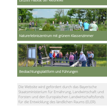
Letztes Habitat der Riednelke
Naturerlebniszentrum mit grünem Klassenzimmer
Beobachtungsplattform und Führungen
Die Website wird gefördert durch das Bayerische
Staatsministerium für Ernährung, Landwirtschaft und
Forsten und den Europäischen Landwirtschaftsfonds
für die Entwicklung des ländlichen Raums (ELER).