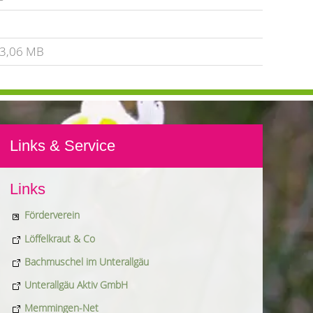
3,06 MB
Links & Service
Links
Förderverein
Löffelkraut & Co
Bachmuschel im Unterallgäu
Unterallgäu Aktiv GmbH
Memmingen-Net