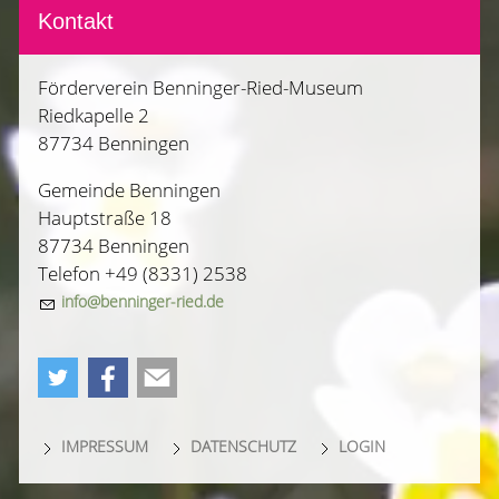
Kontakt
Förderverein Benninger-Ried-Museum
Riedkapelle 2
87734 Benningen
Gemeinde Benningen
Hauptstraße 18
87734 Benningen
Telefon +49 (8331) 2538
nf
b
nn
ng
r-r
d
d
IMPRESSUM
DATENSCHUTZ
LOGIN