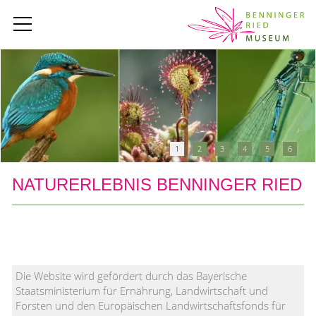
1
2
3
4
5
6
NATURERLEBNIS BENNINGER RIED
Die Website wird gefördert durch das Bayerische
Staatsministerium für Ernährung, Landwirtschaft und
Forsten und den Europäischen Landwirtschaftsfonds für